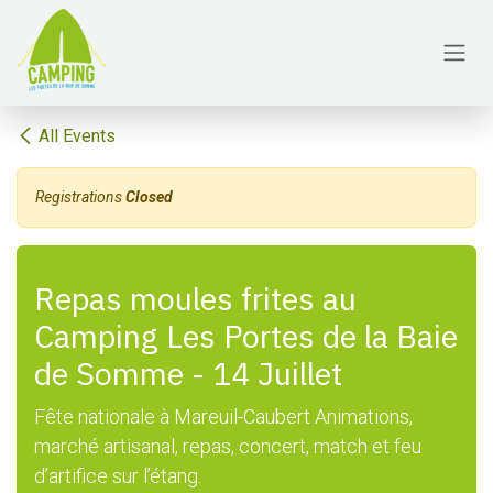
Skip to Content
All Events
Registrations
Closed
Repas moules frites au
Camping Les Portes de la Baie
de Somme - 14 Juillet
Fête nationale à Mareuil-Caubert Animations,
marché artisanal, repas, concert, match et feu
d’artifice sur l’étang.