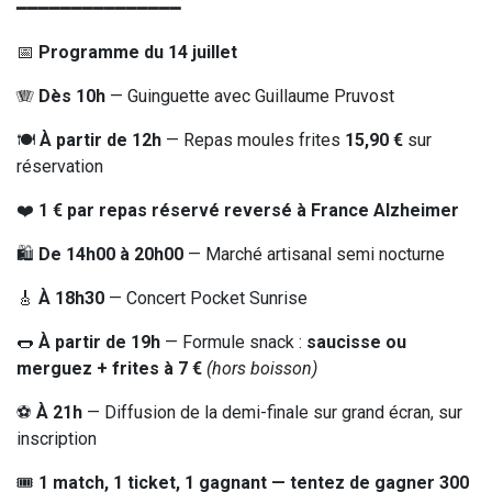
━━━━━━━━━━━━━━━
📅
Programme du 14 juillet
🪗
Dès 10h
— Guinguette avec Guillaume Pruvost
🍽️
À partir de 12h
— Repas moules frites
15,90 €
sur
réservation
❤️
1 € par repas réservé reversé à France Alzheimer
🛍️
De 14h00 à 20h00
— Marché artisanal semi nocturne
🎸
À 18h30
— Concert Pocket Sunrise
🌭
À partir de 19h
— Formule snack :
saucisse ou
merguez + frites à 7 €
(hors boisson)
⚽
À 21h
— Diffusion de la demi-finale sur grand écran, sur
inscription
🎟️
1 match, 1 ticket, 1 gagnant — tentez de gagner 300