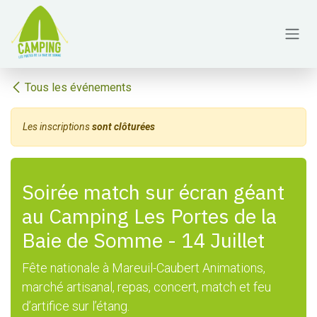
Se rendre au contenu
Tous les événements
Les inscriptions
sont clôturées
Soirée match sur écran géant
au Camping Les Portes de la
Baie de Somme - 14 Juillet
Fête nationale à Mareuil-Caubert Animations,
marché artisanal, repas, concert, match et feu
d’artifice sur l’étang.