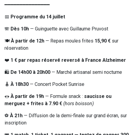
━━━━━━━━━━━━━━━
📅
Programme du 14 juillet
🪗
Dès 10h
— Guinguette avec Guillaume Pruvost
🍽️
À partir de 12h
— Repas moules frites
15,90 €
sur
réservation
❤️
1 € par repas réservé reversé à France Alzheimer
🛍️
De 14h00 à 20h00
— Marché artisanal semi nocturne
🎸 À 18h30
— Concert Pocket Sunrise
🌭
À partir de 19h
— Formule snack :
saucisse ou
merguez + frites à 7.90 €
(hors boisson)
⚽
À 21h
— Diffusion de la demi-finale sur grand écran, sur
inscription
🎟️
1 match, 1 ticket, 1 gagnant — tentez de gagner 300